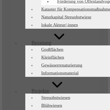
Förderung von Offenlandvoge
Kataster für Kompensationsmaßnahm
Naturkapital Streuobstwiese
lokale Akteur/-innen
Beratung
Großflächen
Kleinflächen
Gewässerrenaturierung
Informationsmaterial
Projekte
Streuobstwiesen
Blühwiesen