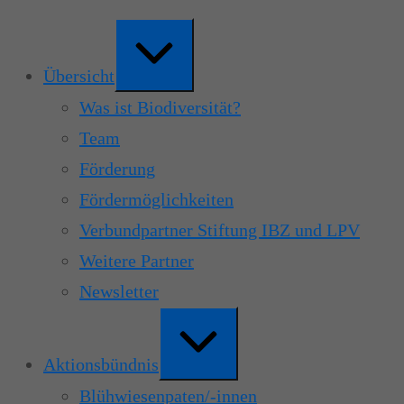
Zum
Erweitern
Inhalt
/
springen
Verkleinern
Übersicht
Was ist Biodiversität?
Team
Förderung
Fördermöglichkeiten
Verbundpartner Stiftung IBZ und LPV
Weitere Partner
Newsletter
Erweitern
/
Verkleinern
Aktionsbündnis
Blühwiesenpaten/-innen