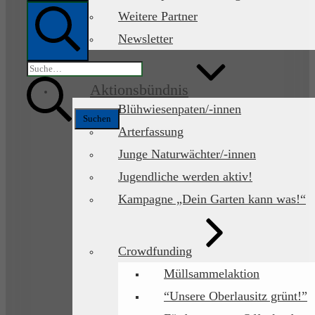
Mobile
Menü
Weitere Partner
Newsletter
Suche
Suchen
nach:
Aktionsbündnis
Blühwiesenpaten/-innen
Arterfassung
Junge Naturwächter/-innen
Jugendliche werden aktiv!
Kampagne „Dein Garten kann was!“
Crowdfunding
Müllsammelaktion
“Unsere Oberlausitz grünt!”