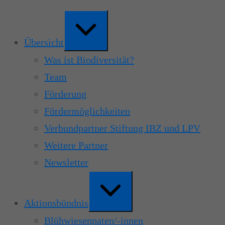
Zum
Erweitern
Inhalt
/
springen
Verkleinern
Übersicht
Was ist Biodiversität?
Team
Förderung
Fördermöglichkeiten
Verbundpartner Stiftung IBZ und LPV
Weitere Partner
Newsletter
Erweitern
/
Verkleinern
Aktionsbündnis
Blühwiesenpaten/-innen