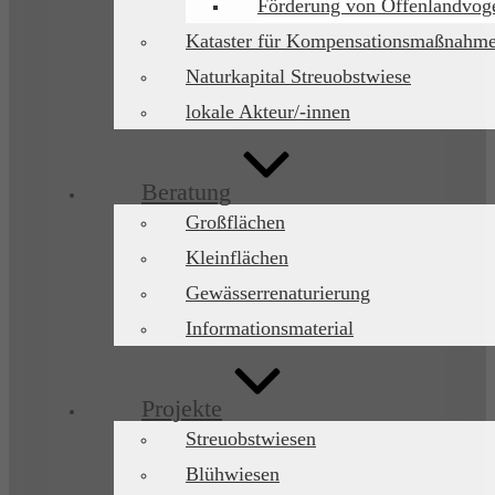
Förderung von Offenlandvoge
Kataster für Kompensationsmaßnahm
Naturkapital Streuobstwiese
lokale Akteur/-innen
Beratung
Großflächen
Kleinflächen
Gewässerrenaturierung
Informationsmaterial
Projekte
Streuobstwiesen
Blühwiesen