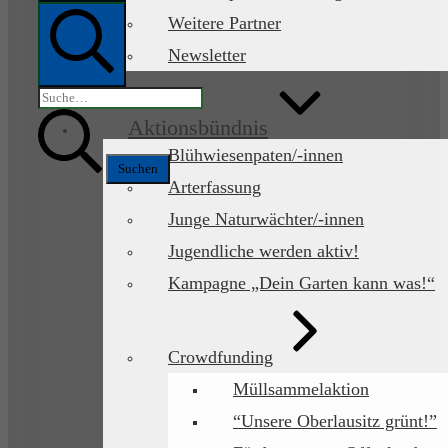
Mobile
Menü
Weitere Partner
Newsletter
Suche
Suchen
nach:
Aktionsbündnis
Blühwiesenpaten/-innen
Arterfassung
Junge Naturwächter/-innen
Jugendliche werden aktiv!
Kampagne „Dein Garten kann was!“
Crowdfunding
Müllsammelaktion
“Unsere Oberlausitz grünt!”